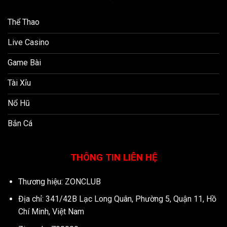
Thể Thao
Live Casino
Game Bài
Tài Xỉu
Nổ Hũ
Bắn Cá
THÔNG TIN LIÊN HỆ
Thương hiệu: ZONCLUB
Địa chỉ:
341/42B Lạc Long Quân, Phường 5, Quận 11, Hồ
Chí Minh, Việt Nam