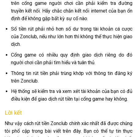
trên cổng game người chơi cần phải kiểm tra đường
truyền kết nối. Hãy chắc chắn kết nối internet của bạn ổn
định để không gặp bất kỳ sự cố nào.
Số tiền rút phải nhỏ hơn số dư trong tài khoản cá cược
của Zonclub, nếu như lớn hơn thì không thể thực hiện giao
dịch.
Cổng game có nhiều quy định giao dịch riêng do đó
người chơi cần phải tìm hiểu và tuân thủ.
Thông tin rút tiền phải trùng khớp với thông tin đăng ký
trên Zonclub.
Hệ thống sẽ kiểm tra và xem xét tài khoản của bạn có đủ
điều kiện để giao dịch rút tiền tại cổng game hay không.
Lời kết
Như vậy cách rút tiền Zonclub chính xác nhất đã được chúng
tôi phổ cập trong bài viết trên đây. Bạn có thể tự tin thực