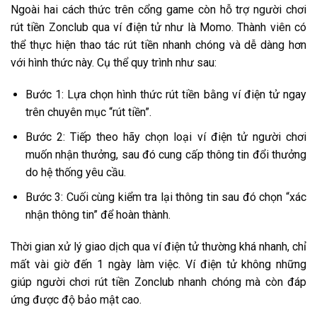
Ngoài hai cách thức trên cổng game còn hỗ trợ người chơi
rút tiền Zonclub qua ví điện tử như là Momo. Thành viên có
thể thực hiện thao tác rút tiền nhanh chóng và dễ dàng hơn
với hình thức này. Cụ thể quy trình như sau:
Bước 1: Lựa chọn hình thức rút tiền bằng ví điện tử ngay
trên chuyên mục “rút tiền”.
Bước 2: Tiếp theo hãy chọn loại ví điện tử người chơi
muốn nhận thưởng, sau đó cung cấp thông tin đổi thưởng
do hệ thống yêu cầu.
Bước 3: Cuối cùng kiểm tra lại thông tin sau đó chọn “xác
nhận thông tin” để hoàn thành.
Thời gian xử lý giao dịch qua ví điện tử thường khá nhanh, chỉ
mất vài giờ đến 1 ngày làm việc. Ví điện tử không những
giúp người chơi rút tiền Zonclub nhanh chóng mà còn đáp
ứng được độ bảo mật cao.