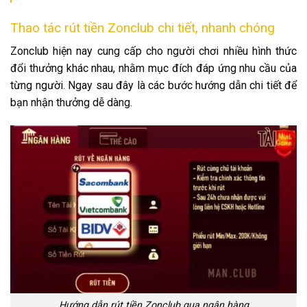
Thao tác rút tiền Zonclub chi tiết, nhanh chóng
Zonclub hiện nay cung cấp cho người chơi nhiều hình thức
đổi thưởng khác nhau, nhằm mục đích đáp ứng nhu cầu của
từng người. Ngay sau đây là các bước hướng dẫn chi tiết để
bạn nhận thưởng dễ dàng.
Hướng dẫn rút tiền Zonclub qua ngân hàng