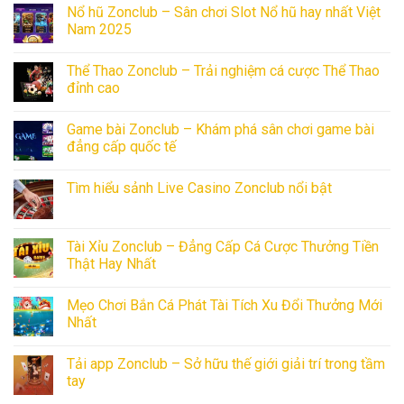
Nổ hũ Zonclub – Sân chơi Slot Nổ hũ hay nhất Việt
Nam 2025
Thể Thao Zonclub – Trải nghiệm cá cược Thể Thao
đỉnh cao
Game bài Zonclub – Khám phá sân chơi game bài
đẳng cấp quốc tế
Tìm hiểu sảnh Live Casino Zonclub nổi bật
Tài Xỉu Zonclub – Đẳng Cấp Cá Cược Thưởng Tiền
Thật Hay Nhất
Mẹo Chơi Bắn Cá Phát Tài Tích Xu Đổi Thưởng Mới
Nhất
Tải app Zonclub – Sở hữu thế giới giải trí trong tầm
tay